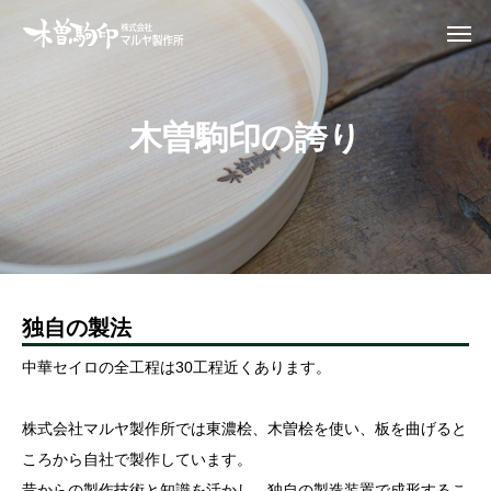
木
曽
駒
印
の
誇
り
独自の製法
中華セイロの全工程は30工程近くあります。
株式会社マルヤ製作所では東濃桧、木曽桧を使い、板を曲げると
ころから自社で製作しています。
昔からの製作技術と知識を活かし、独自の製造装置で成形するこ